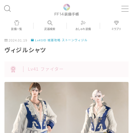
MENU
装備一覧
武器検索
おしゃれ装備
ミラプリ
歴代ジョブAF
2024.01.19
Lv41ID 城塞攻略 ストーンヴィジル
ヴィジルシャツ
男女別デザイン
Lv41 ファイター
アネモス（染色可能紅蓮AF）
眼鏡
バイザー
ゴーグル