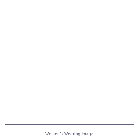
五分袖
七分袖
八分袖
東方風デザイン
イシュガルド風デザイン
アジムステップ風デザイン
マント
ローライズ
Women’s Wearing Image