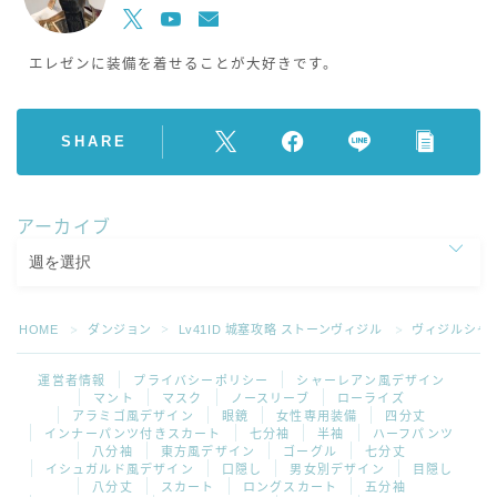
エレゼンに装備を着せることが大好きです。
SHARE
アーカイブ
HOME
ダンジョン
Lv41ID 城塞攻略 ストーンヴィジル
ヴィジルシャ
＞
＞
＞
運営者情報
プライバシーポリシー
シャーレアン風デザイン
マント
マスク
ノースリーブ
ローライズ
アラミゴ風デザイン
眼鏡
女性専用装備
四分丈
インナーパンツ付きスカート
七分袖
半袖
ハーフパンツ
八分袖
東方風デザイン
ゴーグル
七分丈
イシュガルド風デザイン
口隠し
男女別デザイン
目隠し
八分丈
スカート
ロングスカート
五分袖