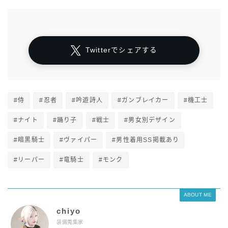
Twitterでシェアする
#侍
#忍者
#吟遊詩人
#ガンブレイカー
#機工士
#ナイト
#踊り子
#戦士
#男女別デザイン
#暗黒騎士
#ヴァイパー
#男性着用SS掲載あり
#リーパー
#竜騎士
#モンク
ABOUT ME
chiyo
装備蒐集家