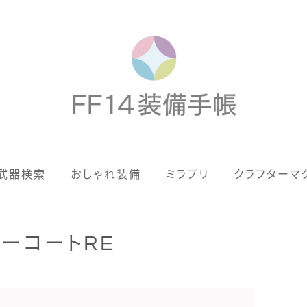
歴代ジョブAF
武器検索
おしゃれ装備
ミラプリ
クラフターマ
男女別デザイン
アネモス（染色可能紅蓮AF）
ーコートRE
眼鏡
バイザー