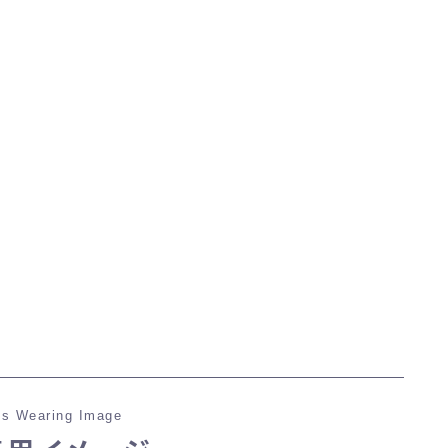
マント
ローライズ
スカート
ミニスカート
ロングスカート
インナーパンツ付きスカート
ショートパンツ
s Wearing Image