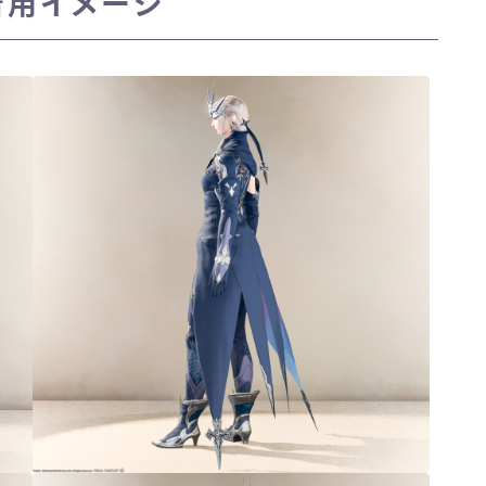
着用イメージ
三分丈
四分丈
ハーフパンツ
七分丈
八分丈
極シタデル・ボズヤ追憶戦