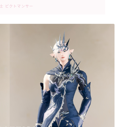
道士 ピクトマンサー
ゴーグル
目隠し
口隠し
マスク
フルフェイス
頭装備ギミックあり
ネイル