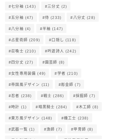
七分袖
(143)
三分丈
(2)
五分袖
(47)
侍
(233)
八分丈
(28)
八分袖
(4)
半袖
(147)
占星術師
(209)
口隠し
(118)
召喚士
(210)
吟遊詩人
(242)
四分丈
(27)
園芸師
(8)
女性専用装備
(49)
学者
(210)
帝国風デザイン
(11)
彫金師
(7)
忍者
(238)
戦士
(286)
採掘師
(7)
時計
(1)
暗黒騎士
(284)
木工師
(8)
東方風デザイン
(148)
機工士
(238)
武器一覧
(1)
漁師
(7)
甲冑師
(8)