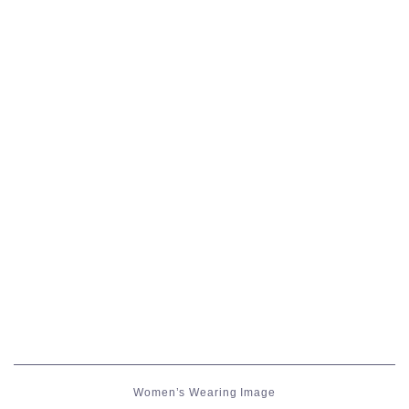
五分袖
七分袖
八分袖
東方風デザイン
イシュガルド風デザイン
アジムステップ風デザイン
マント
ローライズ
Women’s Wearing Image