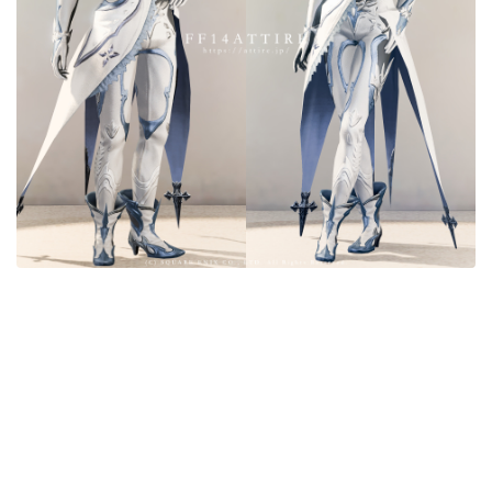
目隠し
口隠し
マスク
フルフェイス
頭装備ギミックあり
ネイル
ノースリーブ
半袖