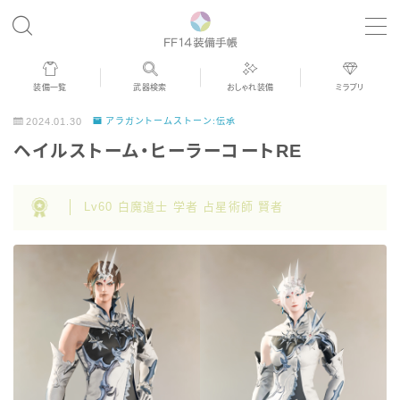
MENU
装備一覧
武器検索
おしゃれ装備
ミラプリ
歴代ジョブAF
2024.01.30
アラガントームストーン:伝承
ヘイルストーム・ヒーラーコートRE
男女別デザイン
Lv60 白魔道士 学者 占星術師 賢者
アネモス（染色可能紅蓮AF）
眼鏡
バイザー
ゴーグル