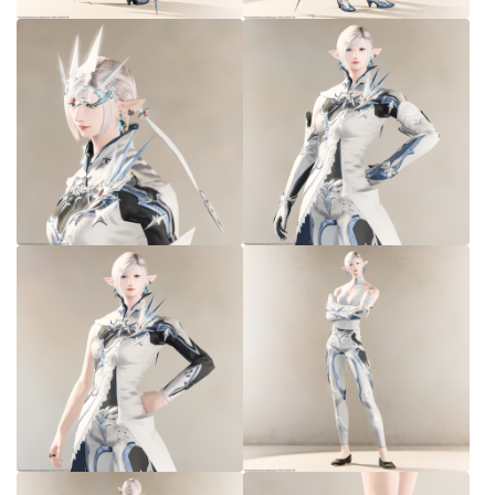
七分丈
八分丈
極シタデル・ボズヤ追憶戦