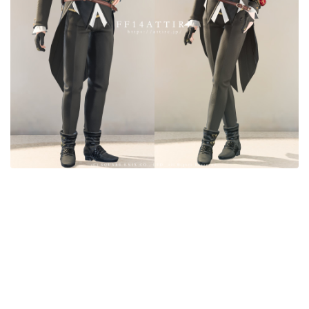
目隠し
口隠し
マスク
フルフェイス
頭装備ギミックあり
ネイル
ノースリーブ
半袖