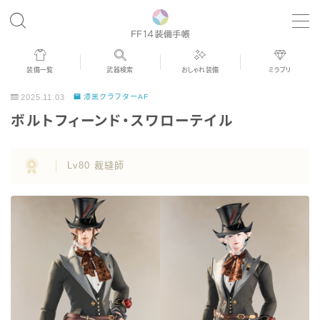
MENU
装備一覧
武器検索
おしゃれ装備
ミラプリ
歴代ジョブAF
2025.11.03
漆黒クラフターAF
ボルトフィーンド・スワローテイル
男女別デザイン
Lv80 裁縫師
アネモス（染色可能紅蓮AF）
眼鏡
バイザー
ゴーグル