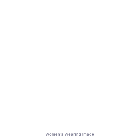
五分袖
七分袖
八分袖
東方風デザイン
イシュガルド風デザイン
アジムステップ風デザイン
マント
ローライズ
Women’s Wearing Image