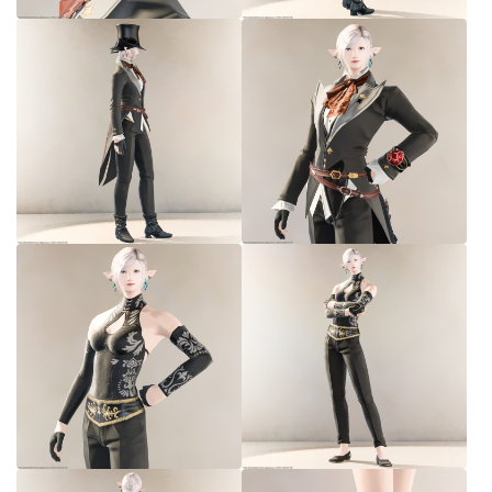
七分丈
八分丈
極シタデル・ボズヤ追憶戦