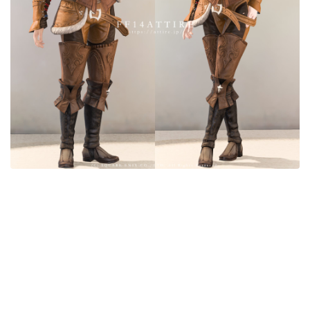
目隠し
口隠し
マスク
フルフェイス
頭装備ギミックあり
ネイル
ノースリーブ
半袖