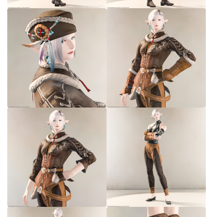
七分丈
八分丈
極シタデル・ボズヤ追憶戦