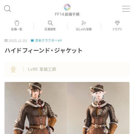
MENU
装備一覧
武器検索
おしゃれ装備
ミラプリ
歴代ジョブAF
2025.11.03
漆黒クラフターAF
ハイドフィーンド・ジャケット
男女別デザイン
Lv80 革細工師
アネモス（染色可能紅蓮AF）
眼鏡
バイザー
ゴーグル