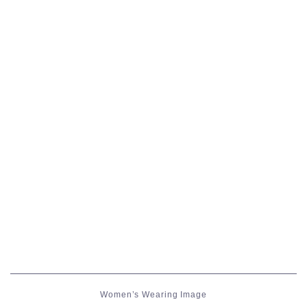
五分袖
七分袖
八分袖
東方風デザイン
イシュガルド風デザイン
アジムステップ風デザイン
マント
ローライズ
Women’s Wearing Image