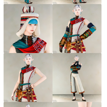
七分丈
八分丈
極シタデル・ボズヤ追憶戦