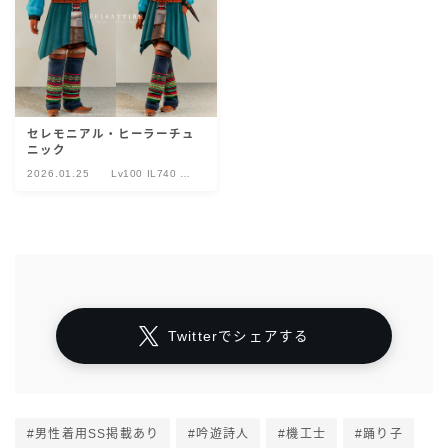
セレモニアル・ヒーラーチュ
ニック
2026.01.25
Lv100 IL740 セ
レモニアル
Twitterでシェアする
#男性着用SS掲載あり
#吟遊詩人
#機工士
#踊り子