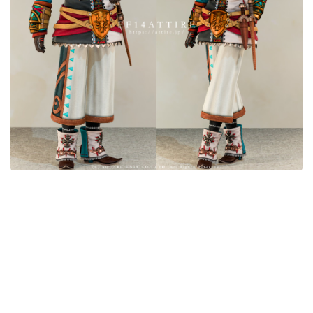
目隠し
口隠し
マスク
フルフェイス
頭装備ギミックあり
ネイル
ノースリーブ
半袖