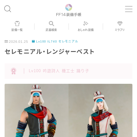
MENU
装備一覧
武器検索
おしゃれ装備
ミラプリ
歴代ジョブAF
2026.01.25
Lv100 IL740 セレモニアル
セレモニアル・レンジャーベスト
男女別デザイン
Lv100 吟遊詩人 機工士 踊り子
アネモス（染色可能紅蓮AF）
眼鏡
バイザー
ゴーグル