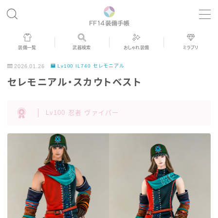
MENU
装備一覧
武器検索
おしゃれ装備
ミラプリ
歴代ジョブAF
2026.01.26
Lv100 IL740 セレモニアル
セレモニアル・スカウトベスト
男女別デザイン
Lv100 忍者 ヴァイパー
アネモス（染色可能紅蓮AF）
眼鏡
バイザー
ゴーグル