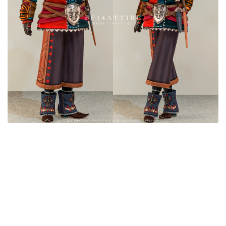
目隠し
口隠し
マスク
フルフェイス
頭装備ギミックあり
ネイル
ノースリーブ
半袖