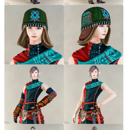
七分丈
八分丈
極シタデル・ボズヤ追憶戦