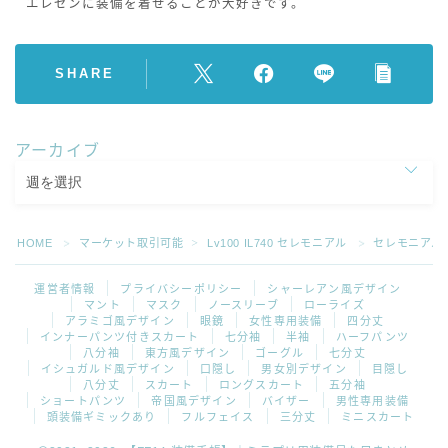
エレゼンに装備を着せることが大好きです。
SHARE
アーカイブ
HOME
マーケット取引可能
Lv100 IL740 セレモニアル
セレモニアル
＞
＞
＞
運営者情報
プライバシーポリシー
シャーレアン風デザイン
マント
マスク
ノースリーブ
ローライズ
アラミゴ風デザイン
眼鏡
女性専用装備
四分丈
インナーパンツ付きスカート
七分袖
半袖
ハーフパンツ
八分袖
東方風デザイン
ゴーグル
七分丈
イシュガルド風デザイン
口隠し
男女別デザイン
目隠し
八分丈
スカート
ロングスカート
五分袖
ショートパンツ
帝国風デザイン
バイザー
男性専用装備
頭装備ギミックあり
フルフェイス
三分丈
ミニスカート