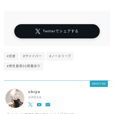
Twitterでシェアする
#忍者
#ヴァイパー
#ノースリーブ
#男性着用SS掲載あり
ABOUT ME
chiyo
装備蒐集家