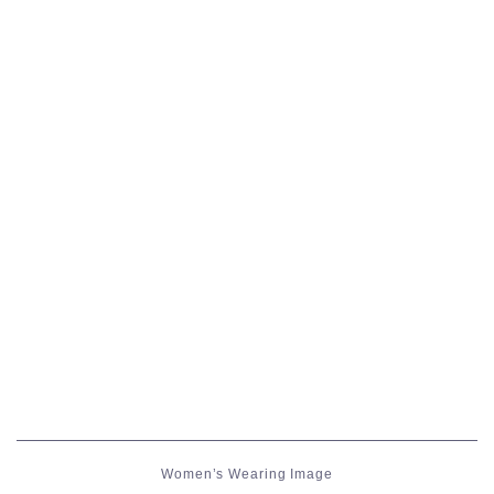
五分袖
七分袖
八分袖
東方風デザイン
イシュガルド風デザイン
アジムステップ風デザイン
マント
ローライズ
Women’s Wearing Image