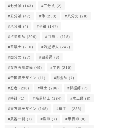
七分袖
(143)
三分丈
(2)
五分袖
(47)
侍
(233)
八分丈
(28)
八分袖
(4)
半袖
(147)
占星術師
(209)
口隠し
(118)
召喚士
(210)
吟遊詩人
(242)
四分丈
(27)
園芸師
(8)
女性専用装備
(49)
学者
(210)
帝国風デザイン
(11)
彫金師
(7)
忍者
(238)
戦士
(286)
採掘師
(7)
時計
(1)
暗黒騎士
(284)
木工師
(8)
東方風デザイン
(148)
機工士
(238)
武器一覧
(1)
漁師
(7)
甲冑師
(8)