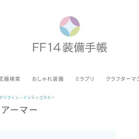
歴代ジョブAF
武器検索
おしゃれ装備
ミラプリ
クラフターマ
男女別デザイン
アネモス（染色可能紅蓮AF）
ゥルーグリフィン・インディゴラミー
ーアーマー
眼鏡
バイザー