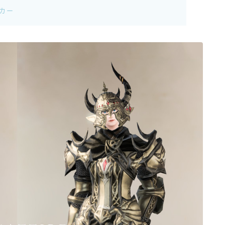
イカー
ゴーグル
目隠し
口隠し
マスク
フルフェイス
頭装備ギミックあり
ネイル