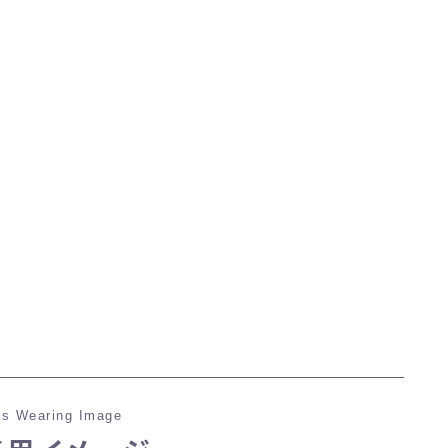
マント
ローライズ
スカート
ミニスカート
ロングスカート
インナーパンツ付きスカート
ショートパンツ
s Wearing Image