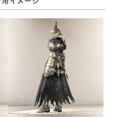
着用イメージ
三分丈
四分丈
ハーフパンツ
七分丈
八分丈
極シタデル・ボズヤ追憶戦