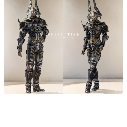
目隠し
口隠し
マスク
フルフェイス
頭装備ギミックあり
ネイル
ノースリーブ
半袖