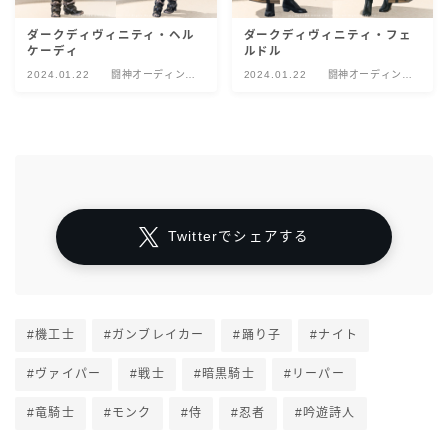
ダークディヴィニティ・ヘル
ダークディヴィニティ・フェ
ケーディ
ルドル
2024.01.22
闘神オーディン討
2024.01.22
闘神オーディン討
滅戦
滅戦
Twitterでシェアする
#機工士
#ガンブレイカー
#踊り子
#ナイト
#ヴァイパー
#戦士
#暗黒騎士
#リーパー
#竜騎士
#モンク
#侍
#忍者
#吟遊詩人