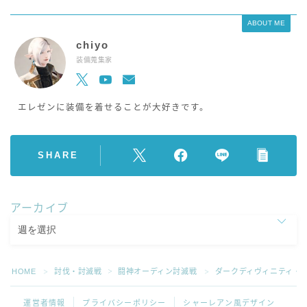
ABOUT ME
chiyo
装備蒐集家
エレゼンに装備を着せることが大好きです。
SHARE
アーカイブ
HOME
討伐・討滅戦
闘神オーディン討滅戦
ダークディヴィニティ・
＞
＞
＞
運営者情報
プライバシーポリシー
シャーレアン風デザイン