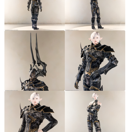
七分丈
八分丈
極シタデル・ボズヤ追憶戦