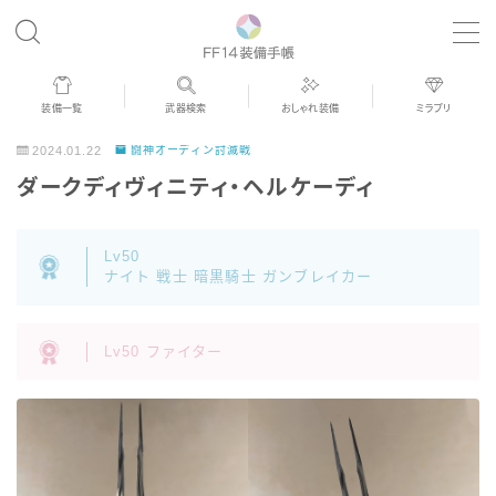
MENU
装備一覧
武器検索
おしゃれ装備
ミラプリ
歴代ジョブAF
2024.01.22
闘神オーディン討滅戦
ダークディヴィニティ・ヘルケーディ
男女別デザイン
Lv50
アネモス（染色可能紅蓮AF）
ナイト 戦士 暗黒騎士 ガンブレイカー
眼鏡
Lv50 ファイター
バイザー
ゴーグル