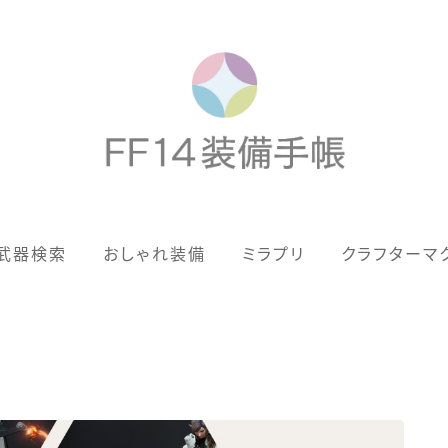
歴代ジョブAF
武器検索
おしゃれ装備
ミラプリ
クラフターマ
男女別デザイン
アネモス（染色可能紅蓮AF）
眼鏡
バイザー