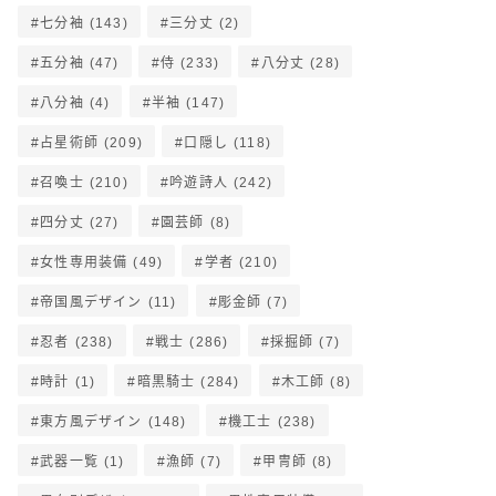
七分袖
(143)
三分丈
(2)
五分袖
(47)
侍
(233)
八分丈
(28)
八分袖
(4)
半袖
(147)
占星術師
(209)
口隠し
(118)
召喚士
(210)
吟遊詩人
(242)
四分丈
(27)
園芸師
(8)
女性専用装備
(49)
学者
(210)
帝国風デザイン
(11)
彫金師
(7)
忍者
(238)
戦士
(286)
採掘師
(7)
時計
(1)
暗黒騎士
(284)
木工師
(8)
東方風デザイン
(148)
機工士
(238)
武器一覧
(1)
漁師
(7)
甲冑師
(8)