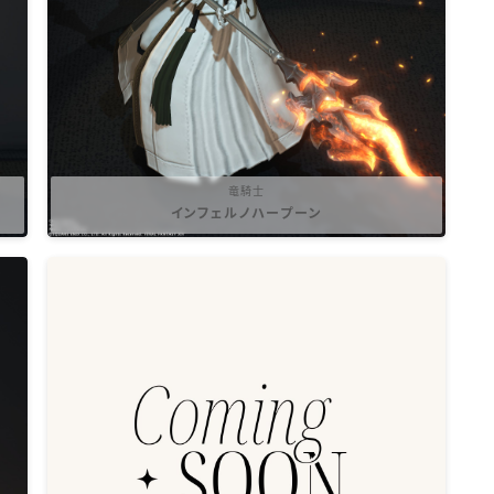
三分丈
四分丈
ハーフパンツ
竜騎士
インフェルノハープーン
七分丈
八分丈
極シタデル・ボズヤ追憶戦