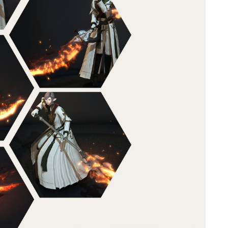
ゴーグル
目隠し
口隠し
マスク
フルフェイス
頭装備ギミックあり
ネイル