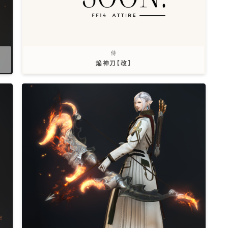
侍
焔神刀【改】