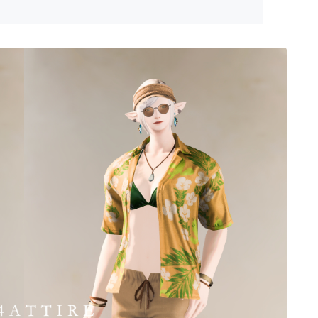
ゴーグル
目隠し
口隠し
マスク
フルフェイス
頭装備ギミックあり
ネイル