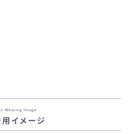
マント
ローライズ
スカート
ミニスカート
ロングスカート
インナーパンツ付きスカート
s Wearing Image
着用イメージ
ショートパンツ