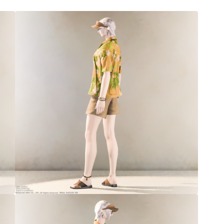
三分丈
四分丈
ハーフパンツ
七分丈
八分丈
極シタデル・ボズヤ追憶戦