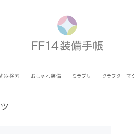
歴代ジョブAF
武器検索
おしゃれ装備
ミラプリ
クラフターマ
男女別デザイン
アネモス（染色可能紅蓮AF）
ャツ
眼鏡
バイザー