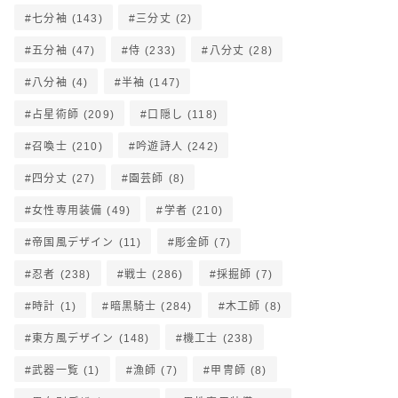
七分袖
(143)
三分丈
(2)
五分袖
(47)
侍
(233)
八分丈
(28)
八分袖
(4)
半袖
(147)
占星術師
(209)
口隠し
(118)
召喚士
(210)
吟遊詩人
(242)
四分丈
(27)
園芸師
(8)
女性専用装備
(49)
学者
(210)
帝国風デザイン
(11)
彫金師
(7)
忍者
(238)
戦士
(286)
採掘師
(7)
時計
(1)
暗黒騎士
(284)
木工師
(8)
東方風デザイン
(148)
機工士
(238)
武器一覧
(1)
漁師
(7)
甲冑師
(8)