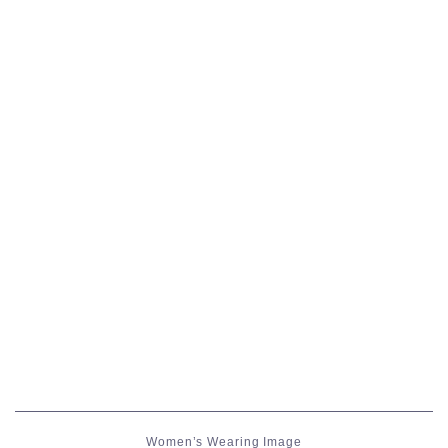
五分袖
七分袖
八分袖
東方風デザイン
イシュガルド風デザイン
アジムステップ風デザイン
マント
ローライズ
Women’s Wearing Image