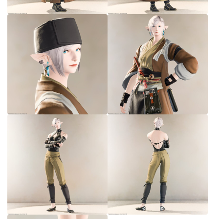
七分丈
八分丈
極シタデル・ボズヤ追憶戦