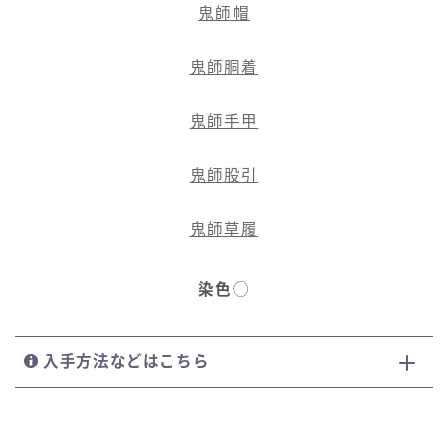
鬼師帽
鬼師胴着
鬼師手甲
鬼師股引
鬼師草履
染色
◯
入手方法などはこちら