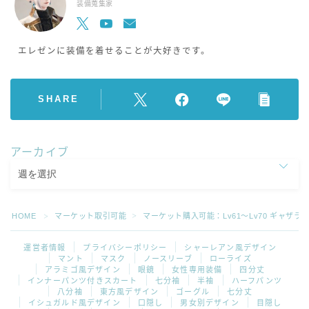
装備蒐集家
エレゼンに装備を着せることが大好きです。
SHARE
アーカイブ
HOME
マーケット取引可能
マーケット購入可能：Lv61～Lv70 ギャザ
＞
＞
運営者情報
プライバシーポリシー
シャーレアン風デザイン
マント
マスク
ノースリーブ
ローライズ
アラミゴ風デザイン
眼鏡
女性専用装備
四分丈
インナーパンツ付きスカート
七分袖
半袖
ハーフパンツ
八分袖
東方風デザイン
ゴーグル
七分丈
イシュガルド風デザイン
口隠し
男女別デザイン
目隠し