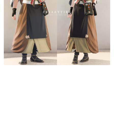
目隠し
口隠し
マスク
フルフェイス
頭装備ギミックあり
ネイル
ノースリーブ
半袖