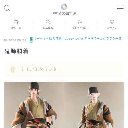
MENU
装備一覧
武器検索
おしゃれ装備
ミラプリ
歴代ジョブAF
マーケット購入可能：Lv61～Lv70 ギャザラー＆クラフター装
2024.06.23
備
鬼師胴着
男女別デザイン
Lv70 クラフター
アネモス（染色可能紅蓮AF）
眼鏡
バイザー
ゴーグル