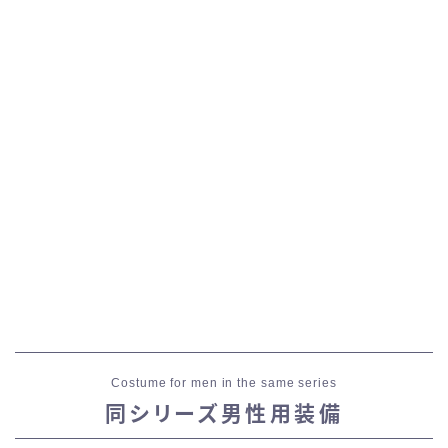
七分丈
八分丈
極シタデル・ボズヤ追憶戦
Costume for men in the same series
同シリーズ男性用装備