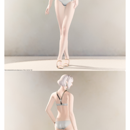
目隠し
口隠し
マスク
フルフェイス
頭装備ギミックあり
ネイル
ノースリーブ
半袖