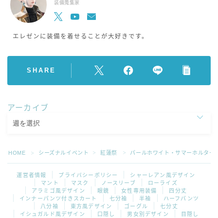
装備蒐集家
エレゼンに装備を着せることが大好きです。
SHARE
アーカイブ
HOME
シーズナルイベント
紅蓮祭
パールホワイト・サマーホルター
＞
＞
＞
運営者情報
プライバシーポリシー
シャーレアン風デザイン
マント
マスク
ノースリーブ
ローライズ
アラミゴ風デザイン
眼鏡
女性専用装備
四分丈
インナーパンツ付きスカート
七分袖
半袖
ハーフパンツ
八分袖
東方風デザイン
ゴーグル
七分丈
イシュガルド風デザイン
口隠し
男女別デザイン
目隠し