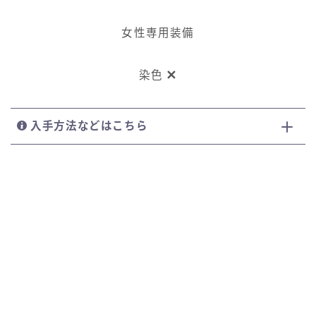
スカート
女性専用装備
ミニスカート
染色
ロングスカート
入手方法などはこちら
インナーパンツ付きスカート
ショートパンツ
三分丈
四分丈
ハーフパンツ