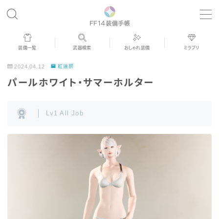
MENU
装備一覧
武器検索
おしゃれ装備
ミラプリ
歴代ジョブAF
2024.04.12
紅蓮祭
パールホワイト・サマーホルター
男女別デザイン
Lv1 All Job
アネモス（染色可能紅蓮AF）
眼鏡
バイザー
ゴーグル